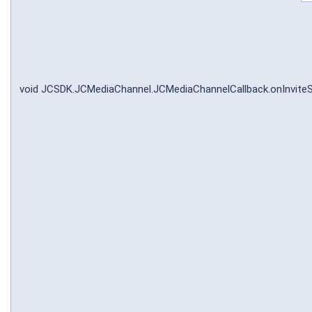
void JCSDK.JCMediaChannel.JCMediaChannelCallback.onInviteS