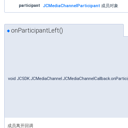
participant
JCMediaChannelParticipant
成员对象
onParticipantLeft()
◆
void JCSDK.JCMediaChannel.JCMediaChannelCallback.onPartic
成员离开回调