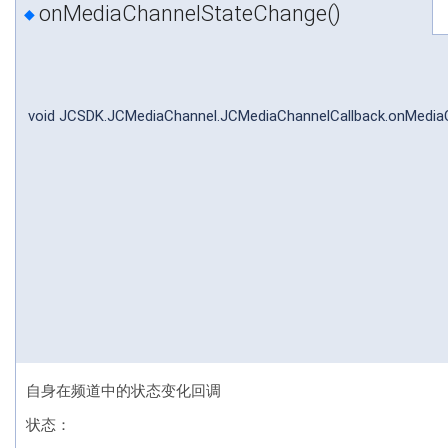
onMediaChannelStateChange()
◆
void JCSDK.JCMediaChannel.JCMediaChannelCallback.onMedi
自身在频道中的状态变化回调
状态：