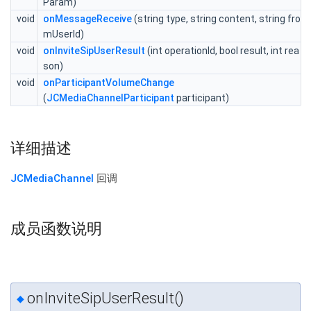
Param)
void
onMessageReceive
(string type, string content, string fro
mUserId)
void
onInviteSipUserResult
(int operationId, bool result, int rea
son)
void
onParticipantVolumeChange
(
JCMediaChannelParticipant
participant)
详细描述
JCMediaChannel
回调
成员函数说明
onInviteSipUserResult()
◆