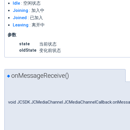
Idle
: 空闲状态
Joining
: 加入中
Joined
: 已加入
Leaving
: 离开中
参数
state
当前状态
oldState
变化前状态
onMessageReceive()
◆
void JCSDK.JCMediaChannel.JCMediaChannelCallback.onMess