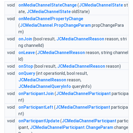
void
onMediaChannelStateChange
(
JCMediaChannelState
st
ate,
JCMediaChannelState
oldState)
void
onMediaChannelPropertyChange
(
JCMediaChannel.PropChangeParam
propChangePara
m)
void
onJoin
(bool result,
JCMediaChannelReason
reason, stri
ng channelId)
void
onLeave
(
JCMediaChannelReason
reason, string channel
Id)
void
onStop
(bool result,
JCMediaChannelReason
reason)
void
onQuery
(int operationId, bool result,
JCMediaChannelReason
reason,
JCMediaChannelQueryInfo
queryInfo)
void
onParticipantJoin
(
JCMediaChannelParticipant
participa
nt)
void
onParticipantLeft
(
JCMediaChannelParticipant
participa
nt)
void
onParticipantUpdate
(
JCMediaChannelParticipant
partic
ipant,
JCMediaChannelParticipant.ChangeParam
change