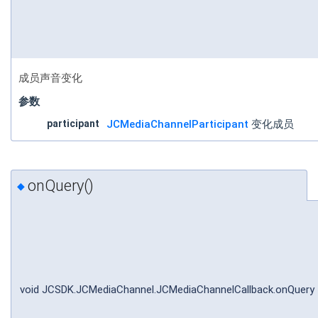
成员声音变化
参数
participant
JCMediaChannelParticipant
变化成员
onQuery()
◆
void JCSDK.JCMediaChannel.JCMediaChannelCallback.onQuery