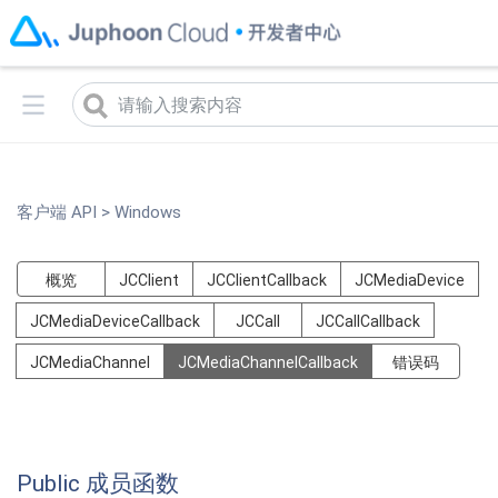
菊风已发布实时音视频2.0升级版（
2.0版本说明
）
客户端 API
>
Windows
概览
JCClient
JCClientCallback
JCMediaDevice
JCMediaDeviceCallback
JCCall
JCCallCallback
JCMediaChannel
JCMediaChannelCallback
错误码
Public 成员函数