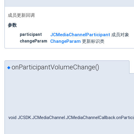
成员更新回调
参数
participant
JCMediaChannelParticipant
成员对象
changeParam
ChangeParam
更新标识类
onParticipantVolumeChange()
◆
void JCSDK.JCMediaChannel.JCMediaChannelCallback.onParti