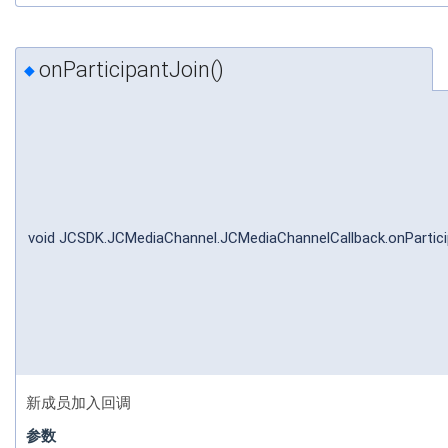
onParticipantJoin()
◆
void JCSDK.JCMediaChannel.JCMediaChannelCallback.onPartici
新成员加入回调
参数