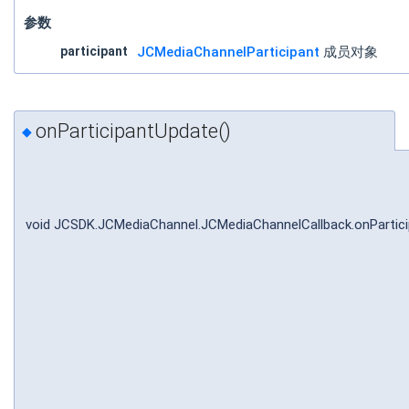
参数
participant
JCMediaChannelParticipant
成员对象
onParticipantUpdate()
◆
void JCSDK.JCMediaChannel.JCMediaChannelCallback.onPartic