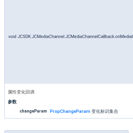
void JCSDK.JCMediaChannel.JCMediaChannelCallback.onMedia
属性变化回调
参数
changeParam
PropChangeParam
变化标识集合