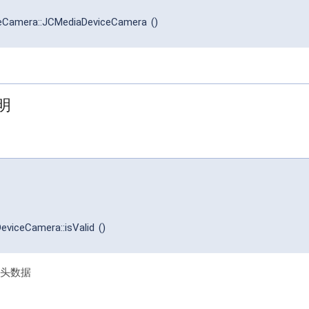
eCamera::JCMediaDeviceCamera
(
)
明
eviceCamera::isValid
(
)
头数据