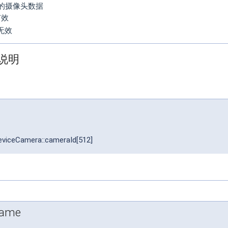
的摄像头数据
 有效
: 无效
说明
viceCamera::cameraId[512]
Name