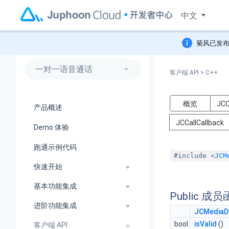
中文
菊风已发布
一对一语音通话
客户端 API
>
C++
概览
JCC
产品概述
JCCallCallback
Demo 体验
跑通示例代码
#include <
JCM
快速开始
基本功能集成
Public 成
进阶功能集成
JCMediaD
bool
isValid
()
客户端 API